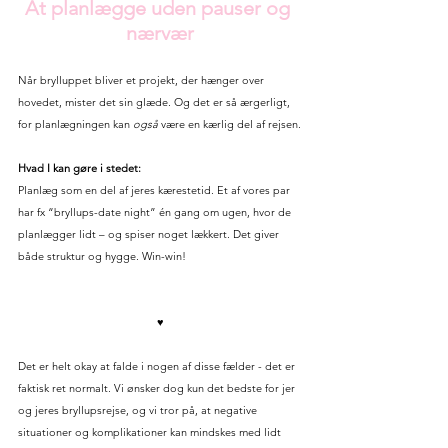
At planlægge uden pauser og 
nærvær
Når brylluppet bliver et projekt, der hænger over 
hovedet, mister det sin glæde. Og det er så ærgerligt, 
for planlægningen kan 
også
 være en kærlig del af rejsen.
Hvad I kan gøre i stedet:
Planlæg som en del af jeres kærestetid. Et af vores par 
har fx “bryllups-date night” én gang om ugen, hvor de 
planlægger lidt – og spiser noget lækkert. Det giver 
både struktur og hygge. Win-win!
♥
Det er helt okay at falde i nogen af disse fælder - det er 
faktisk ret normalt. Vi ønsker dog kun det bedste for jer 
og jeres bryllupsrejse, og vi tror på, at negative 
situationer og komplikationer kan mindskes med lidt 