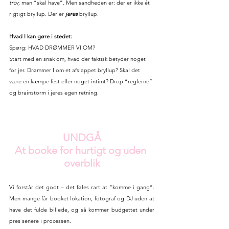
tror,
 man “skal have”. Men sandheden er: der er ikke ét 
rigtigt bryllup. Der er 
jeres
 bryllup.
Hvad I kan gøre i stedet:
Spørg: HVAD DRØMMER VI OM?
Start med en snak om, hvad der faktisk betyder noget 
for jer. Drømmer I om et afslappet bryllup? Skal det 
være en kæmpe fest eller noget intimt? Drop “reglerne” 
og brainstorm i jeres egen retning.
UNDGÅ
At booke for hurtigt og uden 
overblik
Vi forstår det godt – det føles rart at “komme i gang”. 
Men mange får booket lokation, fotograf og DJ uden at 
have det fulde billede, og så kommer budgettet under 
pres senere i processen.