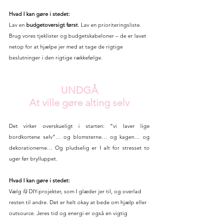
Hvad I kan gøre i stedet:
Lav en 
budgetoversigt først
. Lav en prioriteringsliste. 
Brug vores tjeklister og budgetskabeloner – de er lavet 
netop for at hjælpe jer med at tage de rigtige 
beslutninger i den rigtige rækkefølge.
UNDGÅ
At ville gøre alting selv
Det virker overskueligt i starten: “vi laver lige 
bordkortene selv”… og blomsterne… og kagen… og 
dekorationerne… Og pludselig er I alt for stresset to 
uger før brylluppet.
Hvad I kan gøre i stedet:
Vælg 
få
 DIY-projekter, som I glæder jer til, og overlad 
resten til andre. Det er helt okay at bede om hjælp eller 
outsource. Jeres tid og energi er også en vigtig 