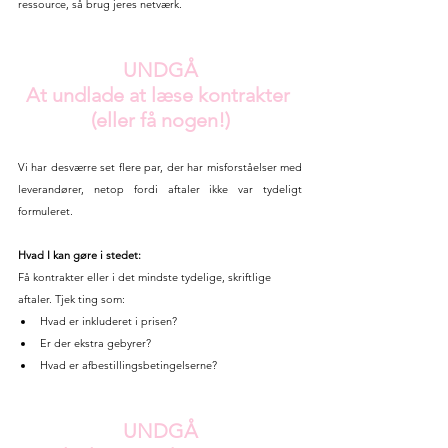
ressource, så brug jeres netværk.
UNDGÅ
At undlade at læse kontrakter 
(eller få nogen!)
Vi har desværre set flere par, der har misforståelser med 
leverandører, netop fordi aftaler ikke var tydeligt 
formuleret.
Hvad I kan gøre i stedet:
Få kontrakter eller i det mindste tydelige, skriftlige 
aftaler. Tjek ting som:
Hvad er inkluderet i prisen?
Er der ekstra gebyrer?
Hvad er afbestillingsbetingelserne?
UNDGÅ