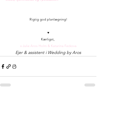
Rigtig god planlægning!
♥
Kærligst, 
x Julie Aros Holm & Katarina Feckova
Ejer & assistent i Wedding by Aros
Se alle
Seneste blogindlæg