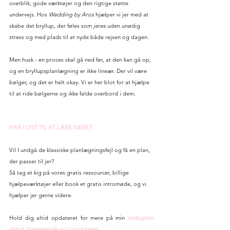
overblik, gode værktøjer og den rigtige støtte 
undervejs. Hos 
Wedding by Aros
 hjælper vi jer med at 
skabe det bryllup, der føles som 
jeres
 uden unødig 
stress og med plads til at nyde både rejsen og dagen.
Men husk - en proces skal gå ned før, at den kan gå op, 
og en bryllupsplanlægning er ikke lineær. Der vil være 
bølger, og det er helt okay. Vi er her blot for at hjælpe 
til at ride bølgerne og ikke falde overbord i dem.
HAR I LYST TIL AT LÆRE MERE?
Vil I undgå de klassiske planlægningsfejl og få en plan, 
der passer til jer?
Så tag et kig på vores gratis ressourcer, billige 
hjælpeværktøjer eller book et gratis intromøde, og vi 
hjælper jer gerne videre.
Hold dig altid opdateret for mere på min
instagram
, 
tiktok, 
hjemmeside
og i podcast
en.