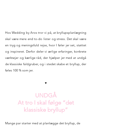
Hos
Wedding by Aros tror vi på, at bryllupsplanlægning 
skal være mere end to-do lister og stress. Det skal være 
en tryg og meningsfuld rejse, hvor I føler jer set, støttet 
og inspireret. Derfor deler vi ærlige erfaringer, konkrete 
værktøjer og kærlige råd, der hjælper jer med at undgå 
de klassiske faldgruber, og i stedet skabe et bryllup, der 
føles 100 % som jer.
♥
UNDGÅ
 At tro I skal følge “det 
klassiske bryllup”
Mange par starter med at planlægge det bryllup, de 