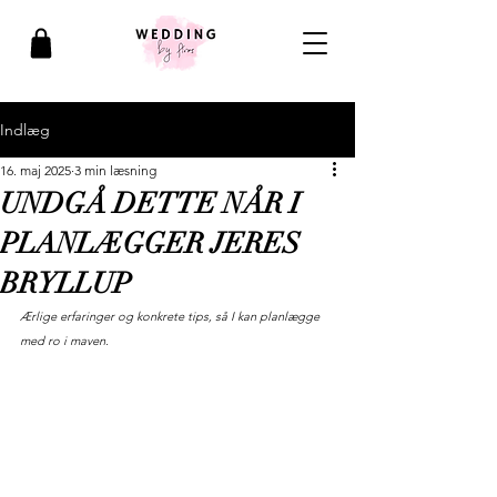
Indlæg
16. maj 2025
3 min læsning
UNDGÅ DETTE NÅR I
PLANLÆGGER JERES
BRYLLUP
Ærlige erfaringer og konkrete tips, så I kan planlægge 
med ro i maven.