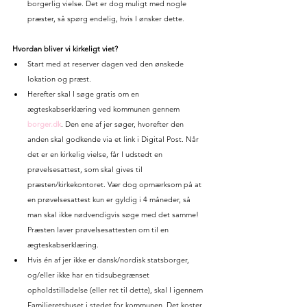
borgerlig vielse. Det er dog muligt med nogle 
præster, så spørg endelig, hvis I ønsker dette.
Hvordan bliver vi kirkeligt viet?
Start med at reserver dagen ved den ønskede 
lokation og præst.
Herefter skal I søge gratis om en 
ægteskabserklæring ved kommunen gennem 
borger.dk
. Den ene af jer søger, hvorefter den 
anden skal godkende via et link i Digital Post. Når 
det er en kirkelig vielse, får I udstedt en 
prøvelsesattest, som skal gives til 
præsten/kirkekontoret. Vær dog opmærksom på at 
en prøvelsesattest kun er gyldig i 4 måneder, så 
man skal ikke nødvendigvis søge med det samme! 
Præsten laver prøvelsesattesten om til en 
ægteskabserklæring.
Hvis én af jer ikke er dansk/nordisk statsborger, 
og/eller ikke har en tidsubegrænset 
opholdstilladelse (eller ret til dette), skal I igennem 
Familieretshuset i stedet for kommunen. Det koster 