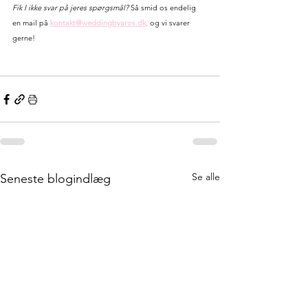
Fik I ikke svar på jeres spørgsmål?
 Så smid os endelig 
en mail på 
kontakt@weddingbyaros.dk
,
 og vi svarer 
gerne!
Se alle
Seneste blogindlæg