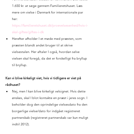
1.650 kr. at søge gennem Familieretshuset. Læs 
mere om vielse i Danmark for internationale par 
her: 
https://familieretshuset.dk/proevelsesenhed/hvis-i-
skal-giftes/giftes-i-dk
Herefter afholder I et møde med præsten, som 
præsten blandt andet bruger til at skrive 
vielsestalen. Her aftaler I også, hvordan selve 
vielsen skal foregå, da det er forskelligt fra bryllup 
til bryllup.
Kan vi blive kirkeligt viet, hvis vi tidligere er viet på 
rådhuset?
Nej, men I kan blive kirkeligt velsignet. Hvis dette 
ønskes, skal I blot kontakte en præst i jeres sogn. I 
beholder dog den oprindelige vielsesdato fra den 
borgerlige vielse/dato for indgået registreret 
partnerskab (registreret partnerskab var kun muligt 
indtil 2012).