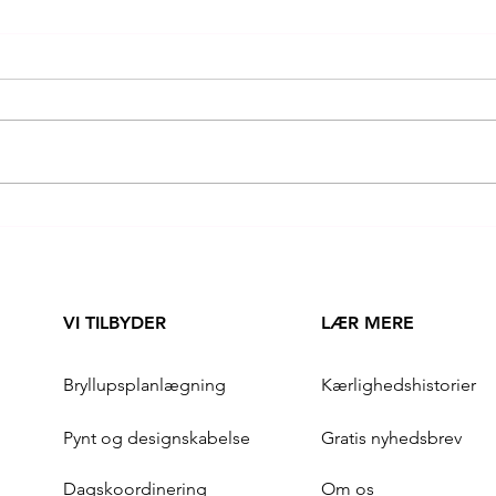
Hvad er normalt i en
KÆR
bryllupsplanlægning? Og findes
OS 
der overhovedet en stressfri
planlægning?
VI TILBYDER
LÆR MERE
Bryllupsplanlægning
Kærlighedshistorier
Pynt og designskabelse
Gratis nyhedsbrev
Dagskoordinering
Om os