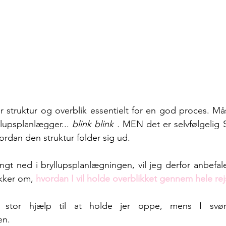
r struktur og overblik essentielt for en god proces. Må
lupsplanlægger... 
blink blink . 
MEN det er selvfølgelig SÅ
ordan den struktur folder sig ud.
ngt ned i bryllupsplanlægningen, vil jeg derfor anbefale,
kker om,
hvordan I vil holde overblikket gennem hele rej
stor hjælp til at holde jer oppe, mens I svø
en.