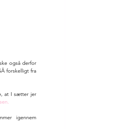
ske også derfor 
 forskelligt fra 
 at I sætter jer 
sen.
mmer igennem 