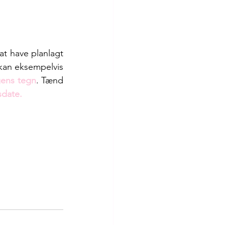
t have planlagt 
kan eksempelvis 
gens tegn
. Tænd 
sdate.