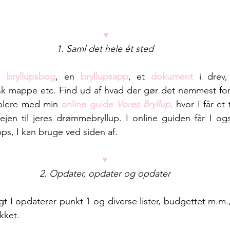
♥
1. Saml det hele ét sted
n
 bryllupsbog
, en 
bryllupsapp
, et 
dokument
 i drev
k mappe etc. Find ud af hvad der gør det nemmest for je
plere med 
min
online guide
 Vores Bryllup
,
 hvor I får et 
vejen til jeres drømmebryllup. I online guiden får I o
pps, I kan bruge ved siden af.
♥
2. Opdater, opdater og opdater
 I opdaterer punkt 1 og diverse lister, budgettet m.m.
kket.