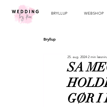
BRYLLUP
WEBSHOP
Bryllup
25. aug. 2024
2 min læsni
SA ME
HOLDE
GØR I