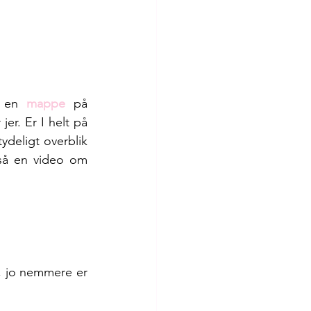
, en 
mappe 
på 
r. Er I helt på 
tydeligt overblik 
gså en video om 
, jo nemmere er 