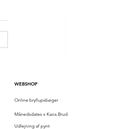
E BRUDEPAR, HJÆLP
OG VIND EN PRÆMIE!
WEBSHOP
Online bryllupsbøger
Månedsdates x Kaos.Brud
Udlejning af pynt