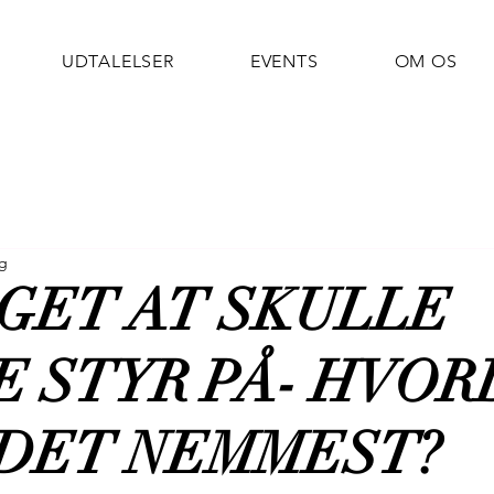
UDTALELSER
EVENTS
OM OS
ng
GET AT SKULLE
 STYR PÅ- HVOR
 DET NEMMEST?