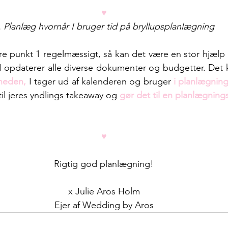
♥
. Planlæg hvornår I bruger tid på bryllupsplanlægning
re punkt 1 regelmæssigt, så kan det være en stor hjælp a
I opdaterer alle diverse dokumenter og budgetter. Det 
neden,
 I tager ud af kalenderen og bruger 
i planlægnin
til jeres yndlings takeaway og 
gør det til en planlægning
♥
Rigtig god planlægning!
x Julie Aros Holm
Ejer af Wedding by Aros