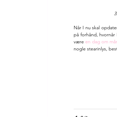
3
Når I nu skal opdate
på forhånd, hvornår 
være 
en dag om må
nogle stearinlys, bes