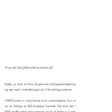
Til jer der skal giftes eller er blevet gift.
Hjælp os med at blive klogere på bryllupsplanlægning 
og vær med i lodtrækningen om 3 forskellige præmier.
I 2024 lavede vi vores første store undersøgelse, hvor vi 
var så heldige at 303 brudepar svarede. Det kom der i 
2025 en 40 siders lang rapport ud af, så både vi, I som 