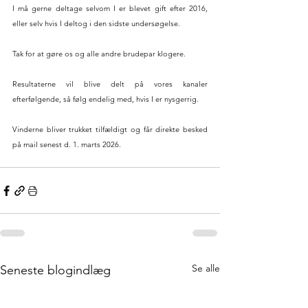
I må gerne deltage selvom I er blevet gift efter 2016, 
eller selv hvis I deltog i den sidste undersøgelse. 
Tak for at gøre os og alle andre brudepar klogere.
Resultaterne vil blive delt på vores kanaler 
efterfølgende, så følg endelig med, hvis I er nysgerrig. 
Vinderne bliver trukket tilfældigt og får direkte besked 
på mail senest d. 1. marts 2026.
Se alle
Seneste blogindlæg