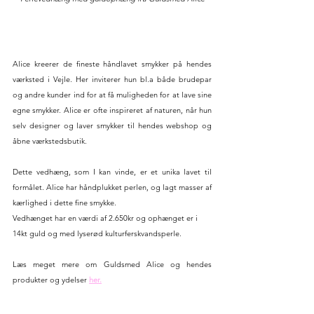
Alice kreerer de fineste håndlavet smykker på hendes 
værksted i Vejle. Her inviterer hun bl.a både brudepar 
og andre kunder ind for at få muligheden for at lave sine 
egne smykker. Alice er ofte inspireret af naturen, når hun 
selv designer og laver smykker til hendes webshop og 
åbne værkstedsbutik. 
Dette vedhæng, som I kan vinde, er et unika lavet til 
formålet. Alice har håndplukket perlen, og lagt masser af 
kærlighed i dette fine smykke.
Vedhænget har en værdi af 2.650kr og ophænget er i 
14kt guld og med lyserød kulturferskvandsperle. 
Læs meget mere om Guldsmed Alice og hendes 
produkter og ydelser 
her.