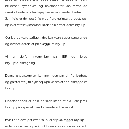
brudepar, nyforlovet, og leverandører kan forstå de 
danske brudepars bryllupsplanlægning endnu bedre. 
Samtidig er der også flere og flere (primært brude), der 
oplever stresssymptomer under eller efter deres bryllup. 
Og lad os være ærlige... det kan være super stressende 
og overvældende at planlægge et bryllup.
Vi er derfor nysgerrige på JER og jeres 
bryllupsplanlægning.
Denne undersøgelser kommer igennem alt fra budget 
og gæsteantal, til pynt og oplevelsen af at planlægge et 
bryllup.
Undersøgelsen er også en skøn måde at evaluere jeres 
bryllup på - specielt hvis I allerede er blevet gift. 
Hvis I er blevet gift efter 2016, eller planlægger bryllup 
indenfor de næste par år, så hører vi rigtig gerne fra jer!