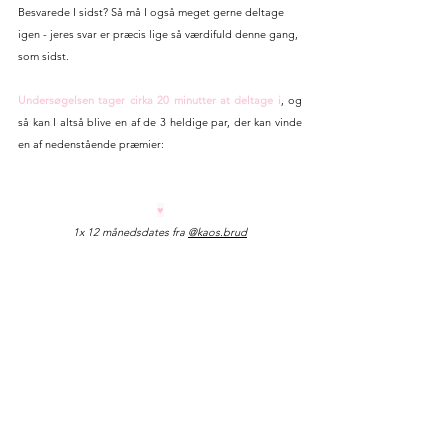
Besvarede I sidst? Så må I også meget gerne deltage 
igen - jeres svar er præcis lige så værdifuld denne gang, 
som sidst. 
Undersøgelsen tager cirka 20 minutter at deltage i
, og 
så kan I altså blive en af de 3 heldige par, der kan vinde 
en af nedenstående præmier:
♥
1x 12 månedsdates fra 
@
kaos.br
ud