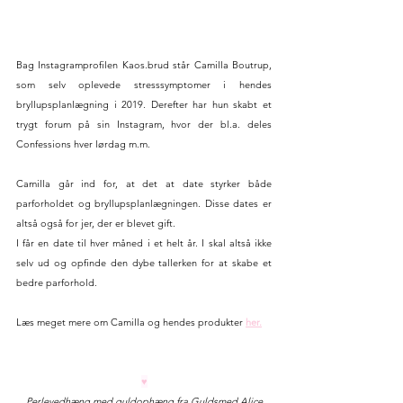
Bag Instagramprofilen 
Kaos.br
ud står Camilla Boutrup, 
som selv oplevede stresssymptomer i hendes 
bryllupsplanlægning i 2019. Derefter har hun skabt et 
trygt forum på sin Instagram, hvor der bl.a. deles 
Confessions hver lørdag m.m. 
Camilla går ind for, at det at date styrker både 
parforholdet og bryllupsplanlægningen. Disse dates er 
altså også for jer, der er blevet gift.
I får en date til hver måned i et helt år. I skal altså ikke 
selv ud og opfinde den dybe tallerken for at skabe et 
bedre parforhold. 
Læs meget mere om Camilla og hendes produkter 
her.
♥
Perlevedhæng med guldophæng fra Guldsmed Alice