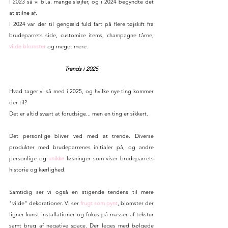
I 2023 så vi bl.a. mange sløjfer, og i 2024 begyndte det 
at stilne af.
I 2024 var der til gengæld fuld fart på flere tøjskift fra 
brudeparrets side, customize items, champagne tårne, 
vilde blomster
 og meget mere.
Trends i 2025
Hvad tager vi så med i 2025, og hvilke nye ting kommer 
der til?
Det er altid svært at forudsige... men en ting er sikkert.
Det personlige bliver ved med at trende. Diverse 
produkter med brudeparrenes initialer på, og andre 
personlige og 
unikke 
løsninger som viser brudeparrets 
historie og kærlighed.
Samtidig ser vi også en stigende tendens til mere 
"vilde" dekorationer. Vi ser 
frugt som pynt
, blomster der 
ligner kunst installationer og fokus på masser af tekstur 
samt brug af negative space. Der leges med bølgede 