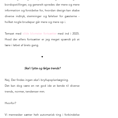
bordopstillinger, og generelt spredes der mere og mere 
information og forståelse for, hvordan design kan skabe 
diverse indtryk, stemninger og følelser for gæsterne - 
hvilket nogle brudepar går mere og mere op i.
Temaet med 
vilde blomster fortsætter
 med ind i 2025. 
Hvad der ellers fortsætter er jeg meget spændt på at 
lære i løbet af årets gang.
♥
Skal I lytte og følge trends?
Nej. Der findes ingen 
skal 
i bryllupsplanlægning.
Det kan dog være en ret god ide at kende til diverse 
trends, normer, tendenser mm.
Hvorfor?
Vi mennesker sætter helt automatisk ting i forbindelse 