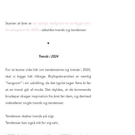
Starten af året er 
en oplagt mulighed for at kigge ind i 
forudsigelser for 2025
 - såkaldte trends og tendenser.
♥
Trends i 2024
For at kunne vide lidt om tendenserne og trends i 2025, 
skal vi kigge lidt tilbage. Bryllupsbranchen er nemlig 
"langsom" i sin udvikling, da det typisk tager flere år før 
at en trend går af mode. Det skyldes, at de kommende 
brudepar drager inspiration fra året før dem, og dermed 
viderefører nogle trends og tendenser.
Tendenser skaber trends på sigt.
Tendenser kan også stå for sig selv.