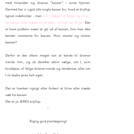
med hinanden og diverse "kasser" i vores hjerner. 
Dermed har vi også alle nogle kasser for, hvad et bryllup 
typisk indeholder - men 
om I vælger at følge og blive i 
de kasser eller træde ud af dem... er helt op til jer! 
Det 
er bare pokkers svært at gå ud af kassen, hvis man ikke 
kender rammerne for kassen. Hvor starter og slutter 
kassen?
Derfor er det oftest meget rart at kende til diverse 
trends mm., og så derefter aktivt vælge, om I, som 
brudepar, vil følge diverse trends og tendenser, eller om 
I vil skabe jeres helt eget.
Det er hverken rigtigt eller forkert at blive eller træde 
væk fra kassen.
Det er jo JERES bryllup.
♥
 Rigtig god planlægning!