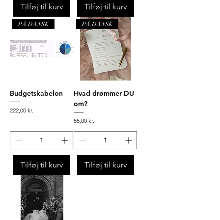
Tilføj til kurv
Tilføj til kurv
PÅ DANSK
PÅ DANSK
Budgetskabelon
Hvad drømmer DU
om?
Pris
222,00 kr.
Pris
55,00 kr.
Tilføj til kurv
Tilføj til kurv