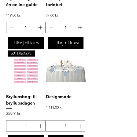
én online guide
forløbet
Pris
Pris
119,00 kr.
77,00 kr.
Tilføj til kurv
Tilføj til kurv
SKABELON
Bryllupsbog: til
Designmøde
bryllupsdagen
Pris
1.111,00 kr.
Pris
333,00 kr.