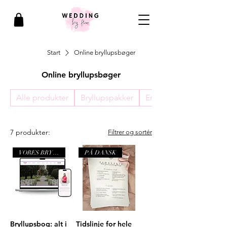
Start
Online bryllupsbøger
Online bryllupsbøger
Alle produkter
Bryllupspakker
English wedding tools
7 produkter:
Filtrer og sortér
VORES BRYLLUP
PÅ DANSK
Bryllupsbog: alt i
Tidslinje for hele