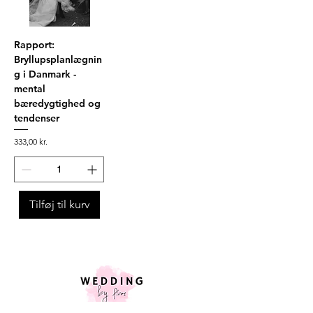
Rapport:
Bryllupsplanlægnin
g i Danmark -
mental
bæredygtighed og
tendenser
Pris
333,00 kr.
Tilføj til kurv